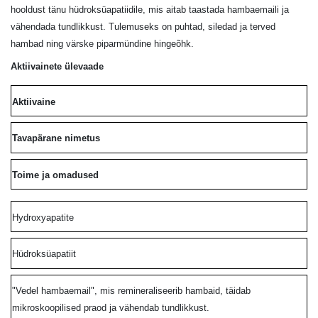
hooldust tänu hüdroksüapatiidile, mis aitab taastada hambaemaili ja
vähendada tundlikkust. Tulemuseks on puhtad, siledad ja terved
hambad ning värske piparmündine hingeõhk.
Aktiivainete ülevaade
Aktiivaine
Tavapärane nimetus
Toime ja omadused
Hydroxyapatite
Hüdroksüapatiit
"Vedel hambaemail", mis remineraliseerib hambaid, täidab
mikroskoopilised praod ja vähendab tundlikkust.