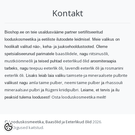
Kontakt
Bioshop.ee on teie usaldusväärne partner sertifitseeritud
looduskosmeetika ja eetiliste ilutoodete leidmisel. Meie valikus on
hoolikalt valitud näo-, keha- ja juuksehooldustooted. Oleme
baasõlidele
riitsinusõli
spetsialiseerunud parimatele
, nagu
,
mustköömneõli
eeterlikud õlid
ja teised puhtad
aroomiteraapia
teepuu eeterlik õli
lavendli eeterlik õli
rosmariini
tarbeks, nagu
,
ja
eeterlik õli
taimsete-ja mineraalsete pulbrite
. Lisaks leiab laia valiku
amla taime pulber
neemi taime pulber
rhassouli
valikust nagu
,
ja
mineraalsavi pulbri
Rügeni kriidipulbri
ja
. Leiame, et tervis ja ilu
Osta looduskosmeetika meilt!
peaksid tulema loodusest!
©
Looduskosmeetika, Baasõlid ja Eeterlikud õlid
2026.
Kõik õigused kaitstud.