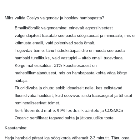
Miks valida Coslys valgendav ja hooldav hambapasta?
Emailisõbralik valgendamine: erinevalt agressiivsetest
valgendajatest kasutab see pasta söögisoodat ja mineraale, mis ei
kriimusta emaili, vaid poleerivad seda õrnalt.
Tugevdav toime: tänu hüdroksüapatiidile ei muuda see pasta
hambaid tundlikuks, vaid vastupidi – aitab emaili tugevdada.
Kõrge mahesisaldus: 31% koostisosadest on
mahepõllumajandusest, mis on hambapasta kohta väga kõrge
näitaja.
Fluoriidivaba ja ohutu: sobib ideaalselt neile, kes eelistavad
fluoriidivaba hooldust, kuid soovivad siiski kaasaegset ja tõhusat
remineraliseerivat toimet.
Sertifitseeritud mahe: 99% looduslik päritolu
ja COSMOS
Organic sertifikaat tagavad puhta ja jätkusuutliku toote.
Kasutamine:
Harja hambaid pärast iga söögikorda vähemalt 2-3 minutit. Tänu oma