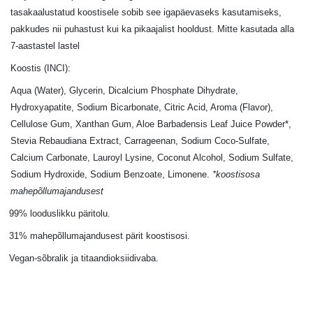
tasakaalustatud koostisele sobib see igapäevaseks kasutamiseks,
pakkudes nii puhastust kui ka pikaajalist hooldust. M
itte kasutada alla
7-aastastel lastel
Koostis (INCI):
Aqua (Water), Glycerin, Dicalcium Phosphate Dihydrate,
Hydroxyapatite, Sodium Bicarbonate, Citric Acid, Aroma (Flavor),
Cellulose Gum, Xanthan Gum, Aloe Barbadensis Leaf Juice Powder*,
Stevia Rebaudiana Extract, Carrageenan, Sodium Coco-Sulfate,
Calcium Carbonate, Lauroyl Lysine, Coconut Alcohol, Sodium Sulfate,
Sodium Hydroxide, Sodium Benzoate, Limonene.
*koostisosa
mahepõllumajandusest
99% looduslikku päritolu.
31% mahepõllumajandusest pärit koostisosi.
Vegan-sõbralik ja titaandioksiidivaba.