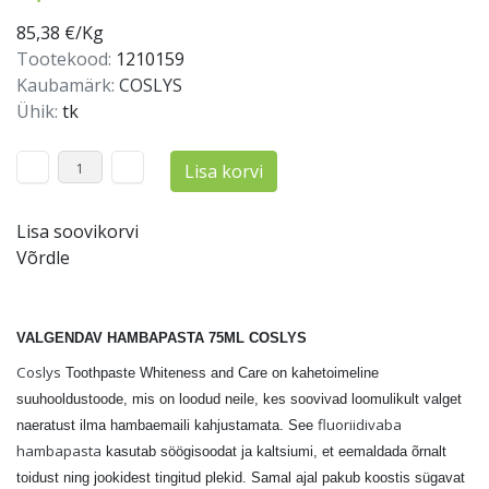
85,38 €/Kg
Tootekood:
1210159
Kaubamärk:
COSLYS
Ühik:
tk
Lisa korvi
Lisa soovikorvi
Võrdle
VALGENDAV HAMBAPASTA 75ML COSLYS
Coslys
Toothpaste Whiteness and Care on kahetoimeline
suuhooldustoode, mis on loodud neile, kes soovivad loomulikult valget
fluoriidivaba
naeratust ilma hambaemaili kahjustamata. See
hambapasta
kasutab söögisoodat ja kaltsiumi, et eemaldada õrnalt
toidust ning jookidest tingitud plekid. Samal ajal pakub koostis sügavat