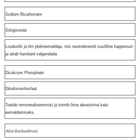
Sodium Bicarbonate
Söögisooda
Looduslik ja õrn plekieemaldaja, mis neutraliseerib suuõõne happesust
ja aitab hambaid valgendada.
Dicalcium Phosphate
Dikaltsiumfosfaat
Toetab remineraliseerimist ja toimib õrna abrasiivina katu
eemaldamiseks.
Aloe Barbadensis