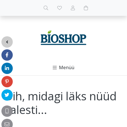
Menüü
Oih, midagi läks nüüd
valesti...