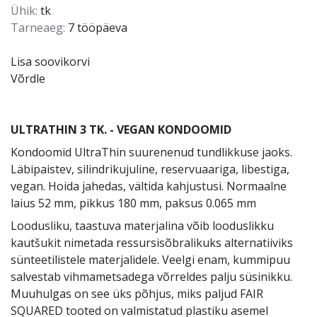
Ühik:
tk
Tarneaeg:
7 tööpäeva
Lisa soovikorvi
Võrdle
ULTRATHIN 3 TK. - VEGAN KONDOOMID
Kondoomid UltraThin suurenenud tundlikkuse jaoks.
Läbipaistev, silindrikujuline, reservuaariga, libestiga,
vegan. Hoida jahedas, vältida kahjustusi. Normaalne
laius 52 mm, pikkus 180 mm, paksus 0.065 mm
Loodusliku, taastuva materjalina võib looduslikku
kautšukit nimetada ressursisõbralikuks alternatiiviks
sünteetilistele materjalidele. Veelgi enam, kummipuu
salvestab vihmametsadega võrreldes palju süsinikku.
Muuhulgas on see üks põhjus, miks paljud FAIR
SQUARED tooted on valmistatud plastiku asemel