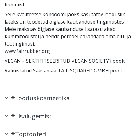
kummist.
Selle kvaliteetse kondoomi jaoks kasutatav looduslik
lateks on toodetud õiglase kaubanduse tingimustes.
Meie makstav õiglase kaubanduse lisatasu aitab
kummitöölistel ja nende peredel parandada oma elu- ja
töötingimusi.
www.fairrubber.org
VEGAN – SERTIFITSEERITUD VEGAN SOCIETY'i poolt
Valmistatud Saksamaal FAIR SQUARED GMBH poolt.
#Looduskosmeetika
#Lisalugemist
#Toptooted