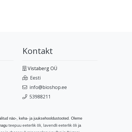
Kontakt
Vistaberg OÜ
Eesti
info@bioshop.ee
53988211
valitud näo-, keha- ja juuksehooldustooted. Oleme
teepuu eeterlik õli
lavendli eeterlik õli
 nagu
,
ja