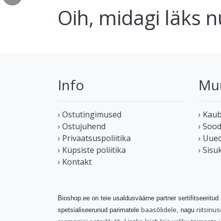
Oih, midagi läks nü
Info
Mu
› Ostutingimused
› Kau
› Ostujuhend
› Soo
› Privaatsuspoliitika
› Uue
› Küpsiste poliitika
› Sisu
› Kontakt
Bioshop.ee on teie usaldusväärne partner sertifitseeritud
baasõlidele
riitsinus
spetsialiseerunud parimatele
, nagu