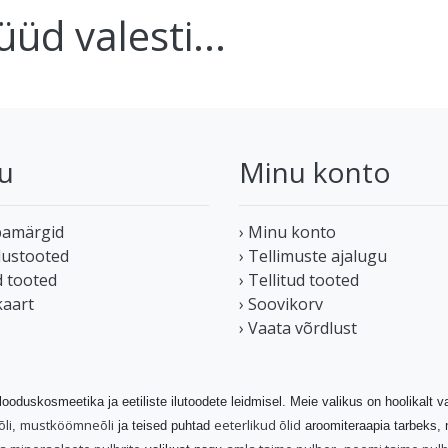
üd valesti...
u
Minu konto
bamärgid
› Minu konto
dustooted
› Tellimuste ajalugu
d tooted
› Tellitud tooted
kaart
› Soovikorv
› Vaata võrdlust
 looduskosmeetika ja eetiliste ilutoodete leidmisel. Meie valikus on hoolikalt 
õli
mustköömneõli
eeterlikud õlid
,
ja teised puhtad
aroomiteraapia tarbeks,